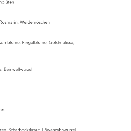
Bio-Zertifizierung
nblüten
Teemischungen v
Wildsammlung aus
biologischem An
, Rosmarin, Weidenröschen
synthetischen Pes
Düngemitteln ist.
dass der Tee nach
Kornblume, Ringelblume, Goldmelisse,
ökologischen Lan
angebaut wurde.
Handgepflückte E
Waldsammlung unse
s, Beinwellwurzel
die besten Blätt
verwendet werden
Endprodukts bei.
Frische:
Frische i
von Tee. Frisch g
Blätter behalten
sop
Sortenvielfalt:
Pro
jahrelange Erfah
Anwendung dieser
üten, Scharbockskraut, Löwenzahnwurzel
Verarbeitung zahl