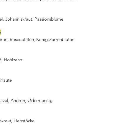
Teemischungen, w
ermöglicht.
Geschmack und 
el, Johanniskraut, Passionsblume
sollte einen klar
und ein ansprec
e
von Faktoren wie
arbe, Rosenblüten, Königskerzenblüten
Lagerung ab.
Frei von Zusatzst
künstlichen Arom
ß, Hohlzahn
Zusatzstoffen sein
rraute
urzel, Andron, Odermennig
skraut, Liebstöckel