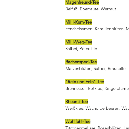
Magenfreund-Tee
Beifuß, Eberraute, Wermut
Milli-Kum-Tee
Fenchelsamen, Kamillenblüten, Mu
Milli-Weg-Tee
Salbei, Petersilie
Rachenspezi-Tee
Malvenblüten, Salbei, Braunelle
"Rein und Fein"-Tee
Brennessel, Rotklee, Ringelblume
Rheumi-Tee
Weißklee, Wacholderbeeren, Wa
Wohlfühl-Tee
Zitronenmelisse, Rosenblüten, L