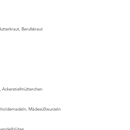
tterkraut, Berufskraut
, Ackerstiefmütterchen
choldernadeln, Mädesüßwurzeln
avendelblüten