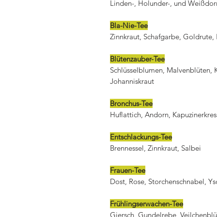
Linden-, Holunder-, und Weißdor
Bla-Nie-Tee
Zinnkraut, Schafgarbe, Goldrute
Blütenzauber-Tee
Schlüsselblumen, Malvenblüten, 
Johanniskraut
Bronchus-Tee
Huflattich, Andorn, Kapuzinerkres
Entschlackungs-Tee
Brennessel, Zinnkraut, Salbei
Frauen-Tee
Dost, Rose, Storchenschnabel, Y
Frühlingserwachen-Tee
Giersch, Gundelrebe, Veilchenbl