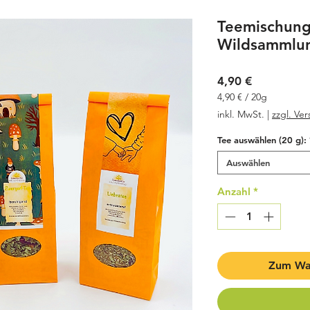
Teemischung
Wildsammlu
Preis
4,90 €
4,90 €
/
20g
4,90 €
inkl. MwSt.
|
zzgl. Ve
pro
20
Tee auswählen (20 g):
Gramm
Auswählen
Anzahl
*
Zum Wa