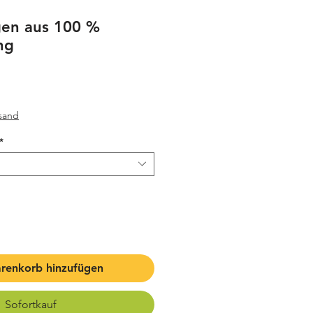
en aus 100 %
ng
rsand
*
renkorb hinzufügen
Sofortkauf