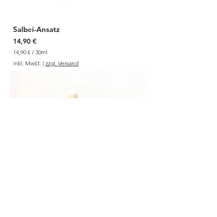
t
e
r
Salbei-Ansatz
Preis
14,90 €
14,90 €
/
30ml
1
inkl. MwSt.
|
zzgl. Versand
4
,
9
0
€
p
r
o
3
0
M
i
l
l
i
l
i
t
e
r