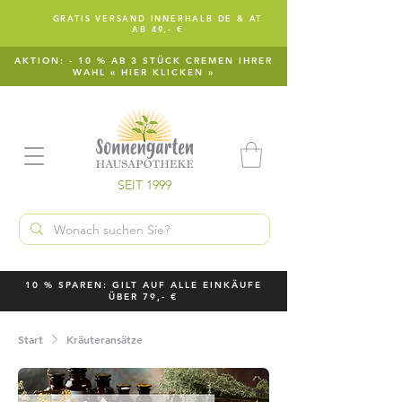
GRATIS VERSAND INNERHALB DE & AT
AB 49,- €
AKTION: - 10 % AB 3 STÜCK CREMEN IHRER
WAHL « HIER KLICKEN »
SEIT 1999
10 % SPAREN: GILT AUF ALLE EINKÄUFE
ÜBER 79,- €
Start
Kräuteransätze