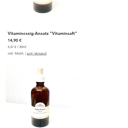
Vitaminessig-Ansatz "Vitaminsaft"
Preis
14,90 €
4,47 €
/
30ml
4
inkl. MwSt.
|
zzgl. Versand
,
4
7
€
p
r
o
3
0
M
i
l
l
i
l
i