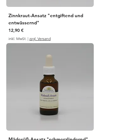
Zinnkraut-Ansatz "entgiftend und
entwässernd"
Preis
12,90 €
inkl. MwSt.
|
zzgl. Versand
Mädesüß-Ansatz "schmerzlindernd"