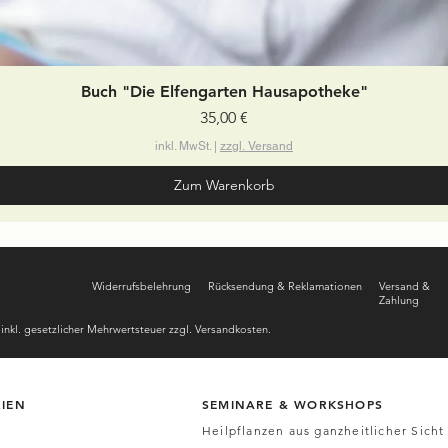
Schnellansicht
Buch "Die Elfengarten Hausapotheke"
Preis
35,00 €
inkl. MwSt.
|
zzgl. Versand
Zum Warenkorb
Widerrufsbelehrung
Rücksendung & Reklamationen
Versand &
Zahlung
nkl. gesetzlicher Mehrwertsteuer zzgl. Versandkosten.
IEN
SEMINARE & WORKSHOPS
Heilpflanzen aus ganzheitlicher Sicht