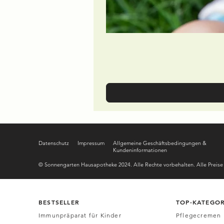
Datenschutz
Impressum
Allgemeine Geschäftsbedingungen &
Kundeninformationen
© Sonnengarten Hausapotheke 2024. Alle Rechte vorbehalten. Alle Preise i
BESTSELLER
TOP-KATEGOR
Immunpräparat für Kinde
r
Pflegecremen