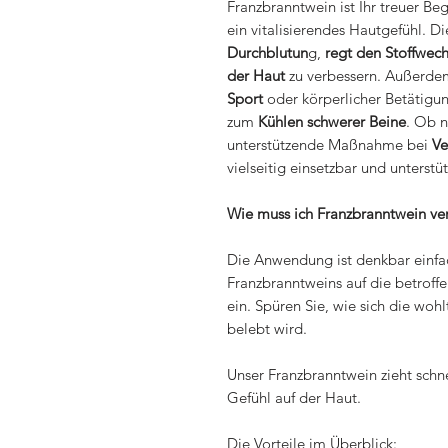
Franzbranntwein ist Ihr treuer Be
ein vitalisierendes Hautgefühl. D
Durchblutun
g,
regt den Stoffwec
der Haut
zu verbessern. Außerde
Sport
oder körperlicher Betätigu
zum
Kühlen schwerer Beine
. Ob 
unterstützende Maßnahme bei
V
vielseitig einsetzbar und unterstüt
Wie muss ich Franzbranntwein v
Die Anwendung ist denkbar einfa
Franzbranntweins auf die betroffe
ein. Spüren Sie, wie sich die wo
belebt wird.
Unser Franzbranntwein zieht schn
Gefühl auf der Haut.
Die Vorteile im Überblick: