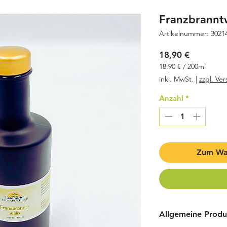
Franzbrannt
Artikelnummer: 3021
Preis
18,90 €
18,90 €
/
200ml
18,90 €
inkl. MwSt.
|
zzgl. Ve
pro
200
Anzahl
*
Milliliter
Zum Wa
Allgemeine Produ