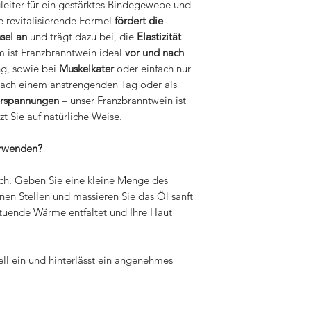
gleiter für ein gestärktes Bindegewebe und
ie revitalisierende Formel
fördert die
hsel an
und trägt dazu bei, die
Elastizität
m ist Franzbranntwein ideal
vor und nach
ng, sowie bei
Muskelkater
oder einfach nur
nach einem anstrengenden Tag oder als
erspannungen
– unser Franzbranntwein ist
zt Sie auf natürliche Weise.
erwenden?
ch. Geben Sie eine kleine Menge des
nen Stellen und massieren Sie das Öl sanft
hltuende Wärme entfaltet und Ihre Haut
ell ein und hinterlässt ein angenehmes