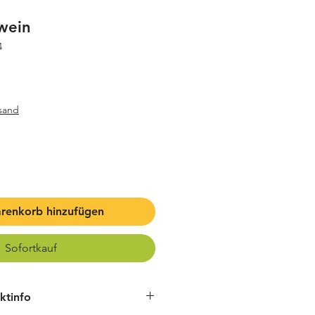
wein
4
rsand
renkorb hinzufügen
Sofortkauf
ktinfo