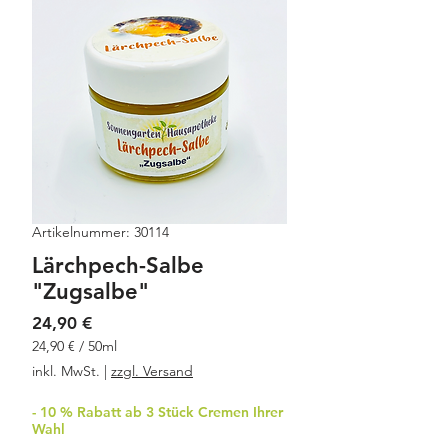
Artikelnummer: 30114
Lärchpech-Salbe
"Zugsalbe"
Preis
24,90 €
24,90 €
/
50ml
24,90 €
inkl. MwSt.
|
zzgl. Versand
pro
50
- 10 % Rabatt ab 3 Stück Cremen Ihrer
Milliliter
Wahl